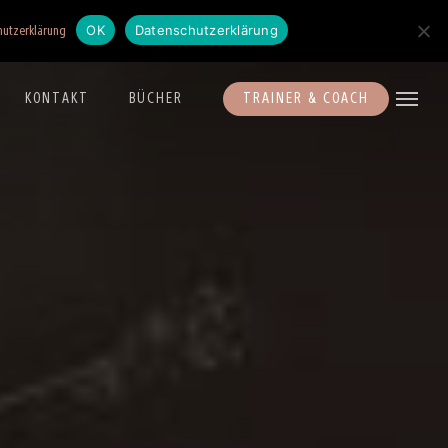
OK
Datenschutzerklärung
hutzerklärung
KONTAKT
BÜCHER
TRAINER & COACH
Menu